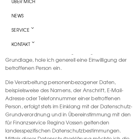
ÜBER MICH
personenbezogener Daten möglich. Sofern eine
betroffene Person besondere Services über unsere
NEWS
Internetseite in Anspruch nehmen möchte, könnte
jedoch eine Verarbeitung personenbezogener
SERVICE
Daten erforderlich werden. Ist die Verarbeitung
personenbezogener Daten erforderlich und besteht
KONTAKT
für eine solche Verarbeitung keine gesetzliche
Grundlage, hole ich generell eine Einwilligung der
betroffenen Person ein.
Die Verarbeitung personenbezogener Daten,
beispielsweise des Namens, der Anschrift, E-Mail-
Adresse oder Telefonnummer einer betroffenen
Person, erfolgt stets im Einklang mit der Datenschutz-
Grundverordnung und in Übereinstimmung mit den
für Finanzservice Regina Vossen geltenden
landesspezifischen Datenschutzbestimmungen.
Mittels dieser Datenschutzerklärung möchte ich die