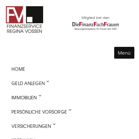
Skip
to
Mitglied bei den
content
Menü
HOME
GELD ANLEGEN
IMMOBILIEN
PERSÖNLICHE VORSORGE
VERSICHERUNGEN